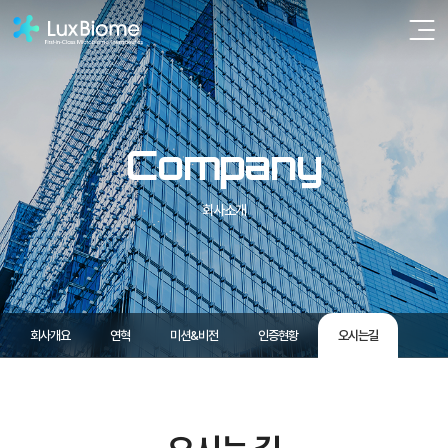
주메뉴 바로가기
컨텐츠 바로가기
Company
회사소개
회사개요
연혁
미션&비전
인증현황
오시는길