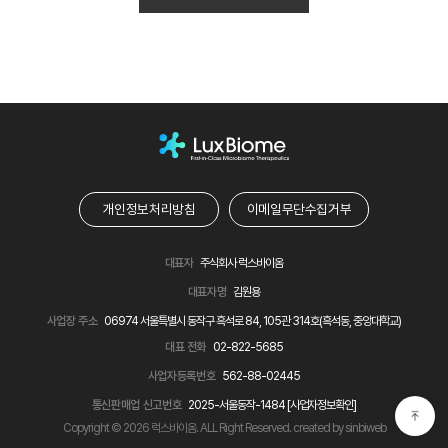
개인정보처리방침
이메일무단수집거부
대표자
주식회사 럭스바이옴
대표자명
김원용
사업장 주소
06974 서울특별시 동작구 흑석로 84, 105관 314호(흑석동, 중앙대학교)
대표 전화
02-822-5685
사업자등록번호
562-88-02445
통신판매업 신고번호
2025-서울동작-1484
[사업자정보확인]
Copyright © 2026 럭스바이옴. ALL Right Reserved. created by
sinbiweb