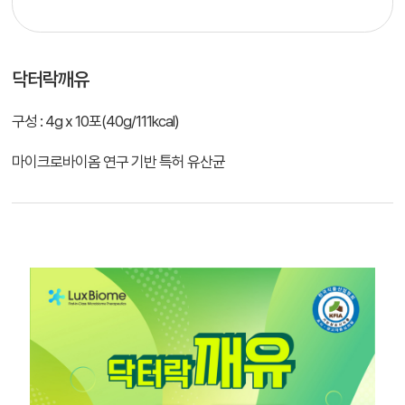
닥터락깨유
구성 : 4g x 10포(40g/111kcal)
마이크로바이옴 연구 기반 특허 유산균